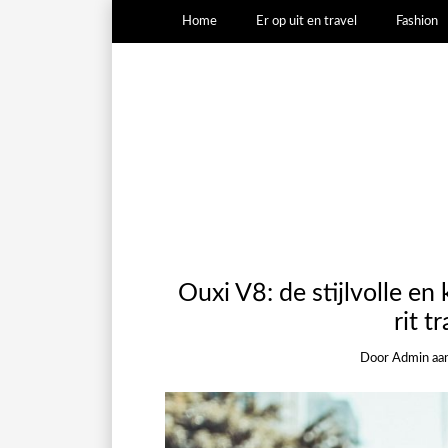
Home
Er op uit en travel
Fashion
Ouxi V8: de stijlvolle en 
rit t
Door
Admin
aa