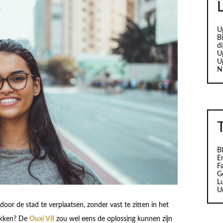
U
B
d
U
U
N
B
Er
F
G
L
U
or de stad te verplaatsen, zonder vast te zitten in het
lekken? De
Ouxi V8
zou wel eens de oplossing kunnen zijn