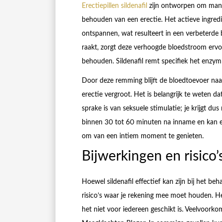
Erectiepillen sildenafil
zijn ontworpen om manne
behouden van een erectie. Het actieve ingredië
ontspannen, wat resulteert in een verbeterd
raakt, zorgt deze verhoogde bloedstroom ervo
behouden. Sildenafil remt specifiek het enz
Door deze remming blijft de bloedtoevoer naar
erectie vergroot. Het is belangrijk te weten dat 
sprake is van seksuele stimulatie; je krijgt du
binnen 30 tot 60 minuten na inname en kan e
om van een intiem moment te genieten.
Bijwerkingen en risico’s
Hoewel sildenafil effectief kan zijn bij het b
risico’s waar je rekening mee moet houden. He
het niet voor iedereen geschikt is. Veelvoork