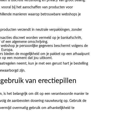
pillen is discrete verzending en privacy van groot belang.
vooral bij het aanschaffen van producten voor
rschillende manieren waarop betrouwbare webshops je
 producten verzendt in neutrale verpakkingen, zonder
ansacties discreet worden vermeld op je bankafschrift,
 of een algemene omschrijving.
 webshop je persoonlijke gegevens beschermt volgens de
n Europa.
rs bieden de mogelijkheid om je pakket op een afhaalpunt
en op een moment dat jou uitkomt.
atregelen neemt, kun je met een gerust hart je bestelling
gewaarborgd zijn.
gebruik van erectiepillen
ken, is het belangrijk om dit op een verantwoorde manier te
n volg de aanbevolen dosering nauwkeurig op. Gebruik de
 vermijd overmatig gebruik om afhankelijkheid te