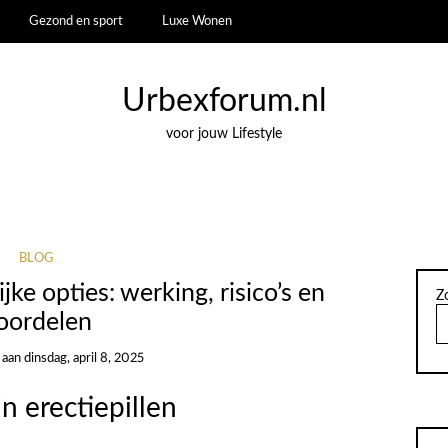
Gezond en sport
Luxe Wonen
Urbexforum.nl
voor jouw Lifestyle
BLOG
ijke opties: werking, risico’s en
Z
oordelen
aan
dinsdag, april 8, 2025
n erectiepillen