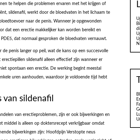
n te helpen die problemen ervaren met het krijgen of
nt, sildenafil, werkt door de bloedvaten in het lichaam te
U
e bloedtoevoer naar de penis. Wanneer je opgewonden
B
d
or dat een erectie makkelijker kan worden bereikt en
U
U
ym PDE5, dat normaal gesproken de bloedvaten vernauwt.
N
 de penis langer op peil, wat de kans op een succesvolle
erectiepillen sildenafil alleen effectief zijn wanneer er
s niet spontaan een erectie. De werking begint meestal
nkele uren aanhouden, waardoor je voldoende tijd hebt
B
 van sildenafil
Er
F
G
L
ehandelen van erectieproblemen, zijn er ook bijwerkingen en
U
t middel is alleen op doktersrecept verkrijgbaar omdat
omende bijwerkingen zijn: Hoofdpijn Verstopte neus