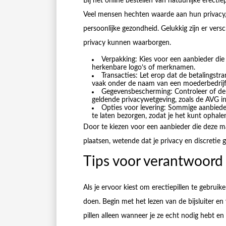
Bij het online bestellen van natuurlijke erectie
Veel mensen hechten waarde aan hun privacy, 
persoonlijke gezondheid. Gelukkig zijn er ve
privacy kunnen waarborgen.
Verpakking: Kies voor een aanbieder die
herkenbare logo’s of merknamen.
Transacties: Let erop dat de betalingstr
vaak onder de naam van een moederbedrijf
Gegevensbescherming: Controleer of de
geldende privacywetgeving, zoals de AVG i
Opties voor levering: Sommige aanbiede
te laten bezorgen, zodat je het kunt ophal
Door te kiezen voor een aanbieder die deze ma
plaatsen, wetende dat je privacy en discretie 
Tips voor verantwoord 
Als je ervoor kiest om erectiepillen te gebrui
doen. Begin met het lezen van de bijsluiter e
pillen alleen wanneer je ze echt nodig hebt en