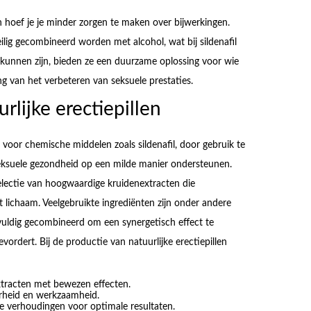
n hoef je je minder zorgen te maken over bijwerkingen.
ilig gecombineerd worden met alcohol, wat bij sildenafil
r kunnen zijn, bieden ze een duurzame oplossing voor wie
ng van het verbeteren van seksuele prestaties.
rlijke erectiepillen
f voor chemische middelen zoals sildenafil, door gebruik te
eksuele gezondheid op een milde manier ondersteunen.
electie van hoogwaardige kruidenextracten die
lichaam. Veelgebruikte ingrediënten zijn onder andere
uldig gecombineerd om een synergetisch effect te
evordert. Bij de productie van natuurlijke erectiepillen
xtracten met bewezen effecten.
erheid en werkzaamheid.
e verhoudingen voor optimale resultaten.