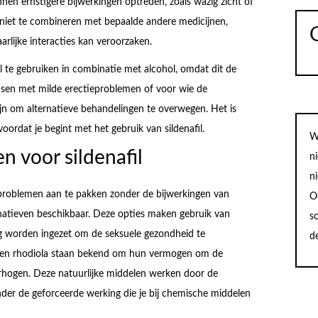
en ernstigere bijwerkingen optreden, zoals wazig zicht of
il niet te combineren met bepaalde andere medicijnen,
rlijke interacties kan veroorzaken.
il te gebruiken in combinatie met alcohol, omdat dit de
nsen met milde erectieproblemen of voor wie de
ijn om alternatieve behandelingen te overwegen. Het is
voordat je begint met het gebruik van sildenafil.
W
n voor sildenafil
n
n
eproblemen aan te pakken zonder de bijwerkingen van
O
lternatieven beschikbaar. Deze opties maken gebruik van
sc
g worden ingezet om de seksuele gezondheid te
d
g en rhodiola staan bekend om hun vermogen om de
erhogen. Deze natuurlijke middelen werken door de
der de geforceerde werking die je bij chemische middelen