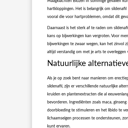
Maagklachten Blozen In sommige gevallen kunn
hartkloppingen. Het is belangrijk om sildenaf
vooral die voor hartproblemen, omdat dit gevaa
Daarnaast is het sterk af te raden om sildenaf
kans op bijwerkingen kan vergroten. Voor me
bijwerkingen te zwaar wegen, kan het zinvol z
altijd verstandig om met je arts te overleggen 
Natuurlijke alternatieve
Als je op zoek bent naar manieren om erecti
sildenafil, zijn er verschillende natuurlijke a
kruiden en plantenextracten die al eeuwenlan
bevorderen. Ingrediënten zoals maca, ginsen
doorbloeding te stimuleren en het libido te v
lichaamseigen processen te ondersteunen, zon
kunt ervaren.