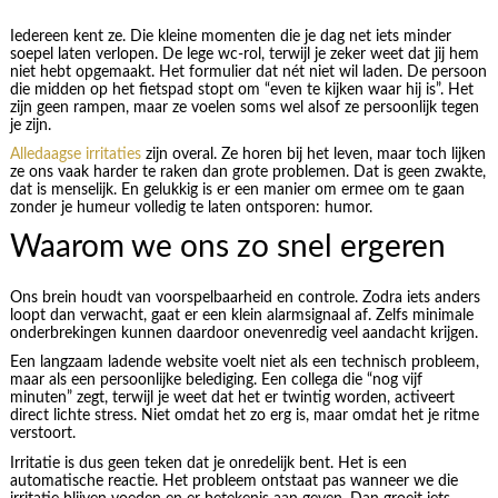
Iedereen kent ze. Die kleine momenten die je dag net iets minder
soepel laten verlopen. De lege wc-rol, terwijl je zeker weet dat jij hem
niet hebt opgemaakt. Het formulier dat nét niet wil laden. De persoon
die midden op het fietspad stopt om “even te kijken waar hij is”. Het
zijn geen rampen, maar ze voelen soms wel alsof ze persoonlijk tegen
je zijn.
Alledaagse irritaties
zijn overal. Ze horen bij het leven, maar toch lijken
ze ons vaak harder te raken dan grote problemen. Dat is geen zwakte,
dat is menselijk. En gelukkig is er een manier om ermee om te gaan
zonder je humeur volledig te laten ontsporen: humor.
Waarom we ons zo snel ergeren
Ons brein houdt van voorspelbaarheid en controle. Zodra iets anders
loopt dan verwacht, gaat er een klein alarmsignaal af. Zelfs minimale
onderbrekingen kunnen daardoor onevenredig veel aandacht krijgen.
Een langzaam ladende website voelt niet als een technisch probleem,
maar als een persoonlijke belediging. Een collega die “nog vijf
minuten” zegt, terwijl je weet dat het er twintig worden, activeert
direct lichte stress. Niet omdat het zo erg is, maar omdat het je ritme
verstoort.
Irritatie is dus geen teken dat je onredelijk bent. Het is een
automatische reactie. Het probleem ontstaat pas wanneer we die