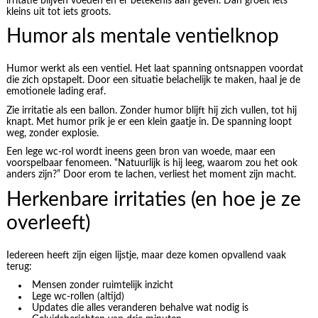
irritatie blijven voeden en er betekenis aan geven. Dan groeit iets
kleins uit tot iets groots.
Humor als mentale ventielknop
Humor werkt als een ventiel. Het laat spanning ontsnappen voordat
die zich opstapelt. Door een situatie belachelijk te maken, haal je de
emotionele lading eraf.
Zie irritatie als een ballon. Zonder humor blijft hij zich vullen, tot hij
knapt. Met humor prik je er een klein gaatje in. De spanning loopt
weg, zonder explosie.
Een lege wc-rol wordt ineens geen bron van woede, maar een
voorspelbaar fenomeen. “Natuurlijk is hij leeg, waarom zou het ook
anders zijn?” Door erom te lachen, verliest het moment zijn macht.
Herkenbare irritaties (en hoe je ze
overleeft)
Iedereen heeft zijn eigen lijstje, maar deze komen opvallend vaak
terug:
Mensen zonder ruimtelijk inzicht
Lege wc-rollen (altijd)
Updates die alles veranderen behalve wat nodig is